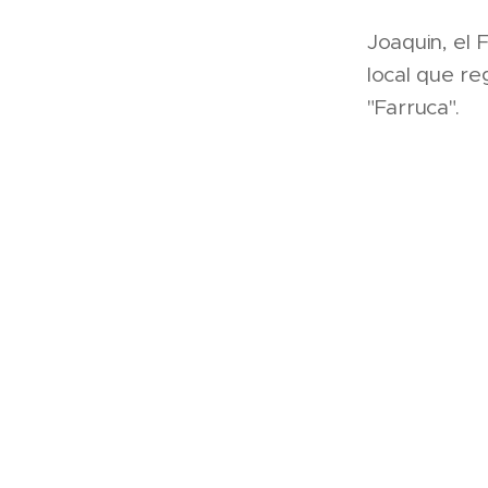
Joaquin, el 
local que re
"Farruca".