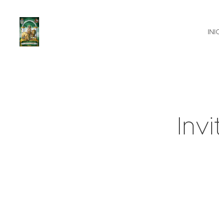
INI
Inv